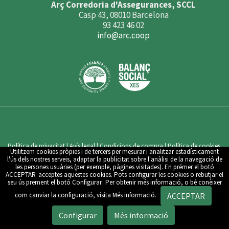
Arç Corredoria d'Assegurances, SCCL
Casp 43, 08010 Barcelona
93 423 46 02
info@arc.coop
Política de privacitat
|
Avís legal
|
Condicions de compra
|
Política de cookies
Utilitzem cookies pròpies i de tercers per mesurar i analitzar estadísticament
|
Configuració de cookies
l'ús dels nostres serveis, adaptar la publicitat sobre l'anàlisi de la navegació de
les persones usuàries (per exemple, pàgines visitades). En prémer el botó
ACCEPTAR
acceptes aquestes cookies. Pots configurar les cookies o rebutjar el
Amb el suport de
seu ús prement el botó
Configurar.
Per obtenir més informació, o bé conèixer
ACCEPTAR
com canviar la configuració, visita
Més informació.
FER UN PRESSUPOST
Configurar
Més informació